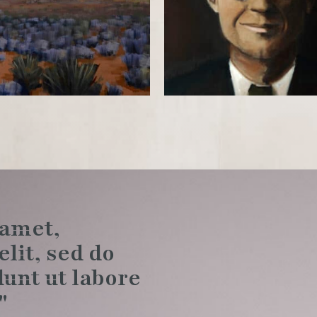
 amet,
lit, sed do
unt ut labore
"