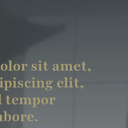
lor sit amet,
piscing elit,
d tempor
abore.