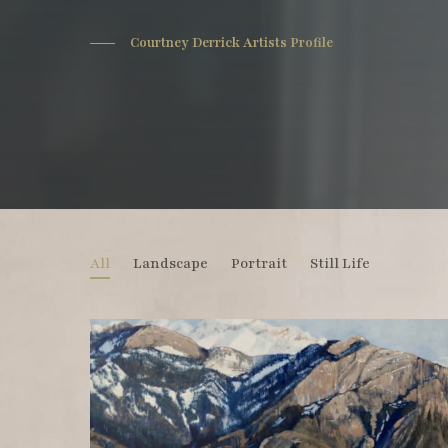
Courtney Derrick Artists Profile
All
Landscape
Portrait
Still Life